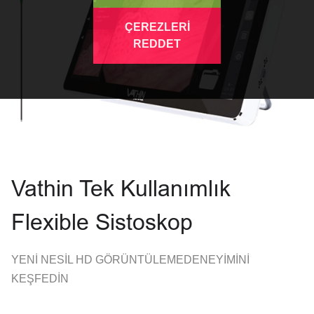
ÇEREZLERİ
REDDET
Vathin Tek Kullanımlık
Flexible Sistoskop
YENİ NESİL HD GÖRÜNTÜLEMEDENEYİMİNİ
KEŞFEDİN