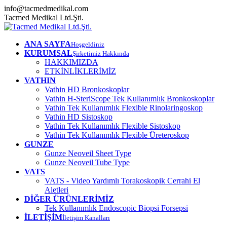
info@tacmedmedikal.com
Tacmed Medikal Ltd.Şti.
ANA SAYFA
Hoşgeldiniz
KURUMSAL
Şirketimiz Hakkında
HAKKIMIZDA
ETKİNLİKLERİMİZ
VATHIN
Vathin HD Bronkoskoplar
Vathin H-SteriScope Tek Kullanımlık Bronkoskoplar
Vathin Tek Kullanımlık Flexible Rinolaringoskop
Vathin HD Sistoskop
Vathin Tek Kullanımlık Flexible Sistoskop
Vathin Tek Kullanımlık Flexible Üreteroskop
GUNZE
Gunze Neoveil Sheet Type
Gunze Neoveil Tube Type
VATS
VATS - Video Yardımlı Torakoskopik Cerrahi El
Aletleri
DİĞER ÜRÜNLERİMİZ
Tek Kullanımlık Endoscopic Biopsi Forsepsi
İLETİŞİM
İletişim Kanalları