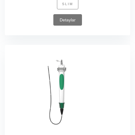
SLIM
Detaylar
VATHIN
H-SteriScope
Bronkoskoplar