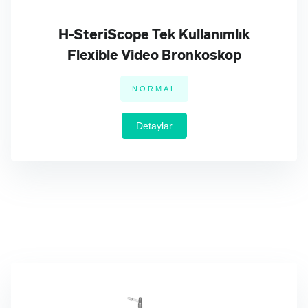
H-SteriScope Tek Kullanımlık
Yüksek görüntü kalitesi, ergonomik ve hafif kullanıcı
Flexible Video Bronkoskop
dostu...
NORMAL
Detaylar