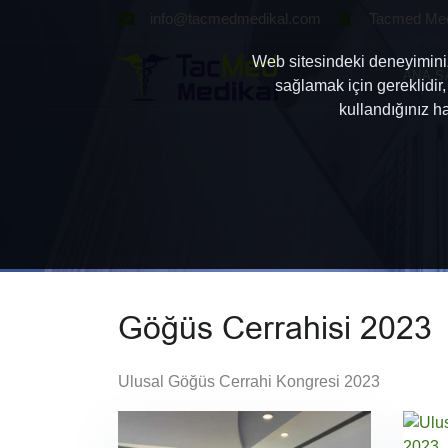
info@tacmedmedikal.com
Tacmed Medi
Web sitesindeki deneyiminizi
ANA S
sağlamak için gereklidir,
kullandığınız h
Göğüs Cerrahisi 2023
Ulusal Göğüs Cerrahi Kongresi 2023