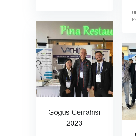
U
K
Göğüs Cerrahisi
2023