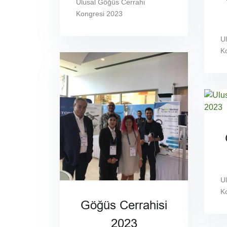
Ulusal Göğüs Cerrahi
Kongresi 2023
U
K
U
K
Göğüs Cerrahisi
2023