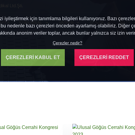
kal Ltd.Şti.
 iyileştirmek için tanımlama bilgileri kullanıyoruz. Bazı çerezle
AYFA
KURUMSAL
VATHIN
GUNZE
VATS
 bu nedenle bazı çerezleri önceden ayarlamış olabiliriz. Diğer çe
akkında anonim veriler toplar, ancak bunlar yalnızca siz izin verir
Çerezler nedir?
ÇEREZLERİ KABUL ET
ÇEREZLERİ REDDET