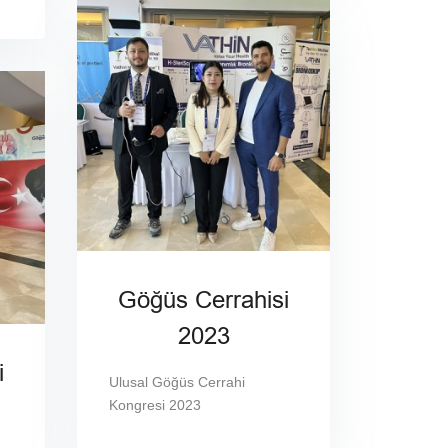
Göğüs Cerrahisi
2023
i
Ulusal Göğüs Cerrahi
Kongresi 2023