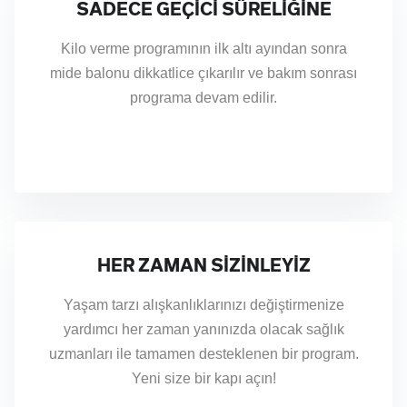
SADECE GEÇİCİ SÜRELİĞİNE
ZAYIFLAMA
Kilo verme programının ilk altı ayından sonra
mide balonu dikkatlice çıkarılır ve bakım sonrası
PROBLEMİNİZ Mİ
programa devam edilir.
VAR?
Mide içi balonyardımıyla cerrahi işleme tabi tutulmadan
kolay ve güvenli bir şekilde kilo verin.
HER ZAMAN SİZİNLEYİZ
Yaşam tarzı alışkanlıklarınızı değiştirmenize
yardımcı her zaman yanınızda olacak sağlık
uzmanları ile tamamen desteklenen bir program.
Yeni size bir kapı açın!