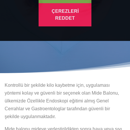
ÇEREZLERİ
REDDET
Kontrollü bir şekilde kilo kaybetme için, uygulaması
yöntemi kolay ve güvenli bir seçenek olan Mide Balonu,
ülkemizde Özellikle Endoskopi eğitimi almış Genel
Cerrahlar ve Gastroentologlar tarafından güvenli bir
şekilde uygulanmaktadır.
Mide balonu mideye yerleştirildikten sonra hava veya sıvı