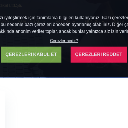
kal Ltd.Şti.
 iyileştirmek için tanımlama bilgileri kullanıyoruz. Bazı çerezle
AYFA
KURUMSAL
VATHIN
GUNZE
VATS
 bu nedenle bazı çerezleri önceden ayarlamış olabiliriz. Diğer çe
akkında anonim veriler toplar, ancak bunlar yalnızca siz izin verir
Çerezler nedir?
ÇEREZLERİ KABUL ET
ÇEREZLERİ REDDET