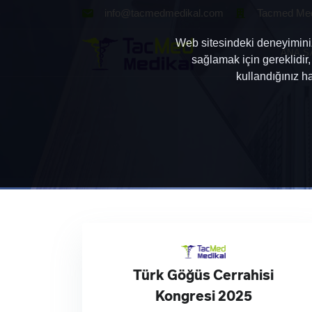
info@tacmedmedikal.com
Tacmed Medi
Web sitesindeki deneyiminizi
ANA S
sağlamak için gereklidir,
kullandığınız h
Türk Göğüs Cerrahisi
Kongresi 2025