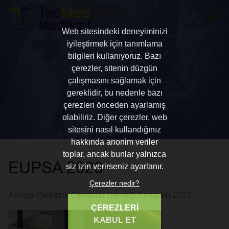
Web sitesindeki deneyiminizi
iyileştirmek için tanımlama
bilgileri kullanıyoruz. Bazı
çerezler, sitenin düzgün
çalışmasını sağlamak için
gereklidir, bu nedenle bazı
çerezleri önceden ayarlamış
olabiliriz. Diğer çerezler, web
sitesini nasıl kullandığınız
hakkında anonim veriler
toplar, ancak bunlar yalnızca
EUPSA 2023
siz izin verirseniz ayarlanır.
Çerezler nedir?
Avrupa Pediatrik Cerrahlar Derneği Kongresi 2023
ÇEREZLERİ
KABUL ET